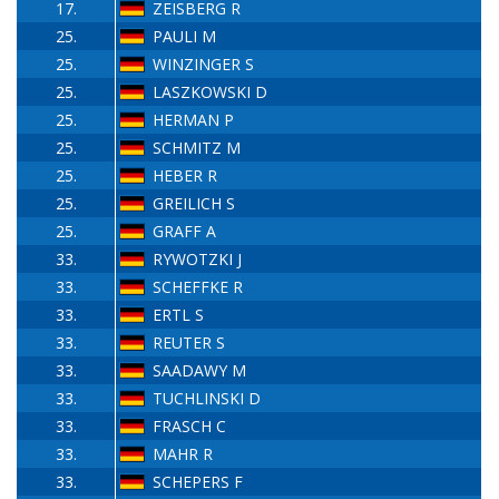
17.
ZEISBERG R
25.
PAULI M
25.
WINZINGER S
25.
LASZKOWSKI D
25.
HERMAN P
25.
SCHMITZ M
25.
HEBER R
25.
GREILICH S
25.
GRAFF A
33.
RYWOTZKI J
33.
SCHEFFKE R
33.
ERTL S
33.
REUTER S
33.
SAADAWY M
33.
TUCHLINSKI D
33.
FRASCH C
33.
MAHR R
33.
SCHEPERS F