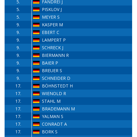
5.
FANDREI J
5.
PISKLOV J
5.
MEYER S
9.
KASPER M
9.
EBERT C
9.
LAMPERT P
9.
SCHRECK J
9.
BIERMANN R
9.
BAIER P
9.
BREUER S
9.
SCHNEIDER D
17.
BÖHNSTEDT H
17.
WIENOLD R
17.
STAHL M
17.
BRADEMANN M
17.
YALMAN S
17.
CONRADT A
17.
BORK S