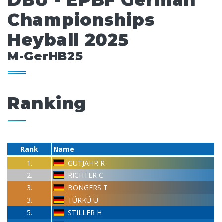
DBU - EPBF German
Championships
Heyball 2025
M-GerHB25
Ranking
Rank
Name
1.
GUTJAHR R
2.
RICHTER C
3.
BONGERS T
3.
TÜRKÜ U
5.
STILLER H