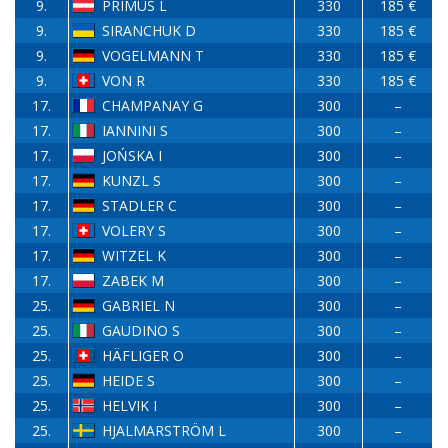
9.
PRIMUS L
330
185 €
9.
SIRANCHUK D
330
185 €
9.
VOGELMANN T
330
185 €
9.
VON R
330
185 €
17.
CHAMPANAY G
300
–
17.
IANNINI S
300
–
17.
JOŃSKA I
300
–
17.
KUNZL S
300
–
17.
STADLER C
300
–
17.
VOLERY S
300
–
17.
WITZEL K
300
–
17.
ZABEK M
300
–
25.
GABRIEL N
300
–
25.
GAUDINO S
300
–
25.
HÄFLIGER O
300
–
25.
HEIDE S
300
–
25.
HELVIK I
300
–
25.
HJALMARSTRÖM L
300
–