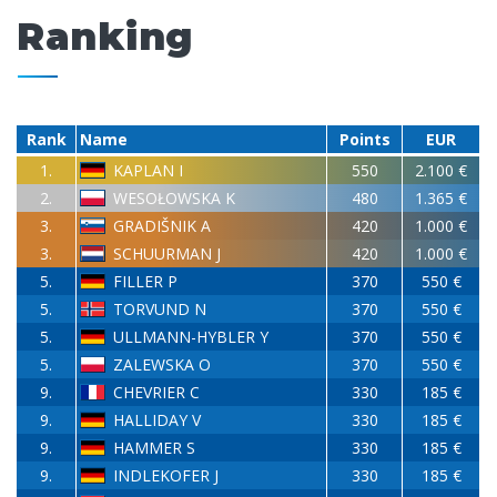
Ranking
Rank
Name
Points
EUR
1.
KAPLAN I
550
2.100 €
2.
WESOŁOWSKA K
480
1.365 €
3.
GRADIŠNIK A
420
1.000 €
3.
SCHUURMAN J
420
1.000 €
5.
FILLER P
370
550 €
5.
TORVUND N
370
550 €
5.
ULLMANN-HYBLER Y
370
550 €
5.
ZALEWSKA O
370
550 €
9.
CHEVRIER C
330
185 €
9.
HALLIDAY V
330
185 €
9.
HAMMER S
330
185 €
9.
INDLEKOFER J
330
185 €