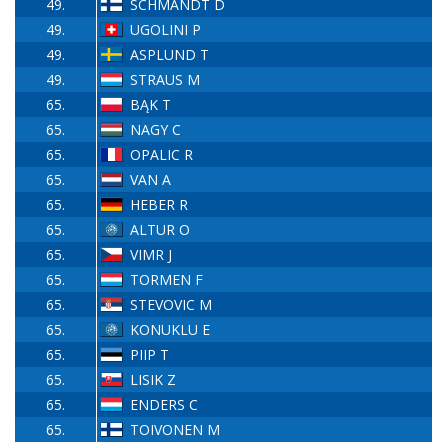
49.
SCHMANDT D
49.
UGOLINI P
49.
ASPLUND T
49.
STRAUS M
65.
BĄK T
65.
NAGY C
65.
OPALIC R
65.
VAN A
65.
HEBER R
65.
ALTUR O
65.
VIMR J
65.
TORMEN F
65.
STEVOVIC M
65.
KONUKLU E
65.
PIIP T
65.
LISIK Z
65.
ENDERS C
65.
TOIVONEN M