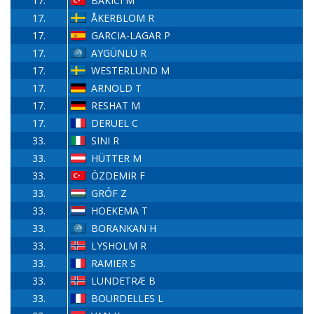
17.
BAKICI M
17.
ÅKERBLOM R
17.
GARCIA-LAGAR P
17.
AYGÜNLÜ R
17.
WESTERLUND M
17.
ARNOLD T
17.
RESHAT M
17.
DERUEL C
33.
SINI R
33.
HÜTTER M
33.
ÖZDEMIR F
33.
GRÓF Z
33.
HOEKEMA T
33.
BORANKAN H
33.
LYSHOLM R
33.
RAMIER S
33.
LUNDETRÆ B
33.
BOURDELLES L