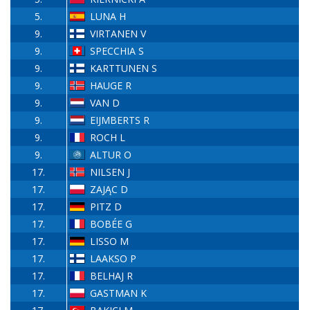
5.
LUNA H
9.
VIRTANEN V
9.
SPECCHIA S
9.
KARTTUNEN S
9.
HAUGE R
9.
VAN D
9.
EIJMBERTS R
9.
ROCH L
9.
ALTUR O
17.
NILSEN J
17.
ZAJĄC D
17.
PITZ D
17.
BOBÉE G
17.
LISSO M
17.
LAAKSO P
17.
BELHAJ R
17.
GASTMAN K