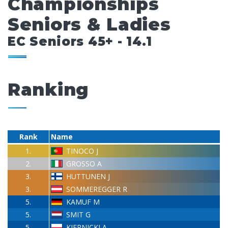
Championships
Seniors & Ladies
EC Seniors 45+ - 14.1
Ranking
Rank
Name
1.
TINOCO J
2.
GROSSO A
3.
HUTTUNEN J
3.
SOMMEREGGER R
5.
KAMUF M
5.
SMIT G
5.
KIERNICKI A