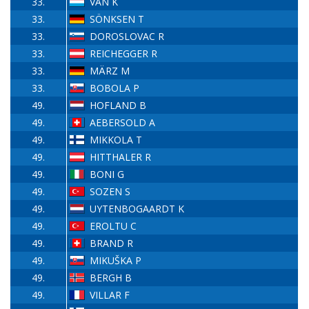
33.
VAN K
33.
SÖNKSEN T
33.
DOROSLOVAC R
33.
REICHEGGER R
33.
MÄRZ M
33.
BOBOLA P
49.
HOFLAND B
49.
AEBERSOLD A
49.
MIKKOLA T
49.
HITTHALER R
49.
BONI G
49.
SOZEN S
49.
UYTENBOGAARDT K
49.
EROLTU C
49.
BRAND R
49.
MIKUŠKA P
49.
BERGH B
49.
VILLAR F