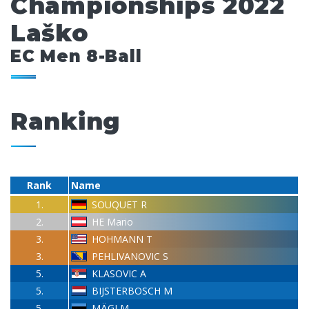
Championships 2022
Laško
EC Men 8-Ball
Ranking
Rank
Name
1.
SOUQUET R
2.
HE Mario
3.
HOHMANN T
3.
PEHLIVANOVIC S
5.
KLASOVIC A
5.
BIJSTERBOSCH M
5.
MÄGI M