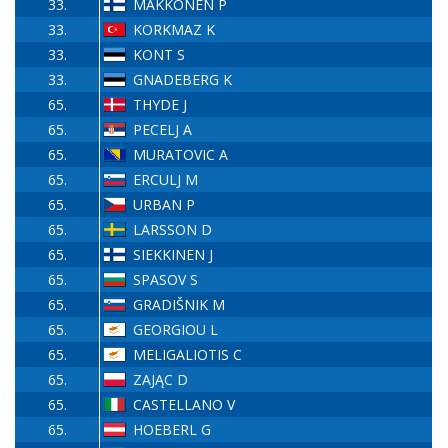
33.
MAKKONEN P
33.
KORKMAZ K
33.
KONT S
33.
GNADEBERG K
65.
THYDE J
65.
PECELJ A
65.
MURATOVIC A
65.
ERCULJ M
65.
URBAN P
65.
LARSSON D
65.
SIEKKINEN J
65.
SPASOV S
65.
GRADIŠNIK M
65.
GEORGIOU L
65.
MELIGALIOTIS C
65.
ZAJĄC D
65.
CASTELLANO V
65.
HOEBERL G