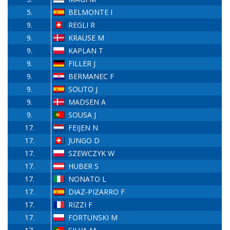
5.
BELMONTE I
9.
REGLI R
9.
KRAUSE M
9.
KAPLAN T
9.
FILLER J
9.
BERMANEC F
9.
SOUTO J
9.
MADSEN A
9.
SOUSA J
17.
FEIJEN N
17.
JUNGO D
17.
SZEWCZYK W
17.
HUBER S
17.
NONATO L
17.
DIAZ-PIZARRO F
17.
RIZZI F
17.
FORTUNSKI M