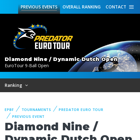
PREVIOUS
EVENTS
OVERALL
RANKING
CONTACT
Diamond Nine / Dynamic Dutch Open
EuroTour 9-Ball Open
Ranking
EPBF
TOURNAMENTS
PREDATOR EURO TOUR
PREVIOUS EVENT
Diamond Nine /
Dynamic Dutch Open