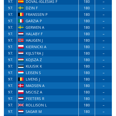
97.
DOVAL-IGLESIAS F
180
–
97.
DZIN F
180
–
97.
FRANSSEN P
180
–
97.
GARZIA P
180
–
97.
GERWEN A
180
–
97.
HALABY F
180
–
97.
HAUGEN J
180
–
97.
KIERNICKI A
180
–
97.
KIJLSTRA J
180
–
97.
KOJSZA Z
180
–
97.
KUUSIK K
180
–
97.
LEISEN S
180
–
97.
LIVENS J
180
–
97.
MADSEN A
180
–
97.
MSCISZ A
180
–
97.
PEETERS R
180
–
97.
ROLLISON L
180
–
97.
SAGAR M
180
–