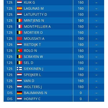
129.
KUIK G
160
–
129.
LAGUNAS M
160
–
129.
LATUPUTTY D
160
–
129.
MINTJENS N
160
–
129.
MONTPELLIER A
160
–
129.
MORTIER O
160
–
129.
MOUSSATI A
160
–
129.
RIETDIJK T
160
–
129.
ROLO N
160
–
129.
SCRAYEN W
160
–
129.
SEL D
160
–
129.
SIEKKINEN J
160
–
129.
SPEIJKER L
160
–
129.
VAN D
160
–
129.
WOLTERS J
160
–
DIS
BAUMANNS N
0
–
DIS
HONFFY C
0
–