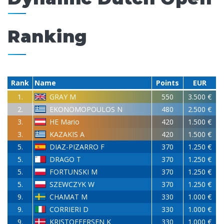
Ranking
Rank
Name
Points
EUR
1.
GRAY M
550
3.500 €
2.
EKONOMOPOULOS N
480
2.500 €
3.
HE Mario
420
1.500 €
3.
KAZAKIS A
420
1.500 €
5.
DIAZ-PIZARRO F
370
1.250 €
5.
DRAGO T
370
1.250 €
5.
FORTUNSKI M
370
1.250 €
5.
SZEWCZYK W
370
1.250 €
9.
CHAMAT M
330
1.000 €
9.
CORRIERI D
330
1.000 €
9.
KRISTOFFERSEN K
330
1.000 €