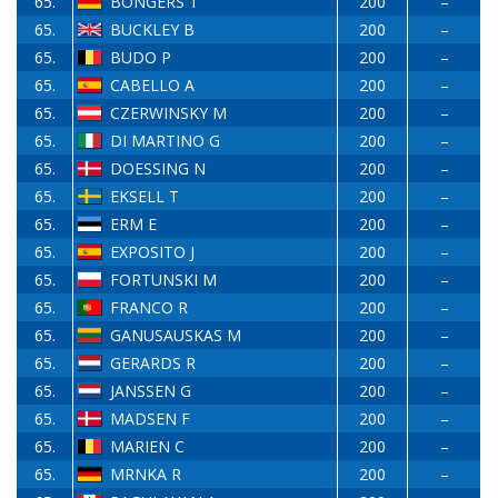
65.
BONGERS T
200
–
65.
BUCKLEY B
200
–
65.
BUDO P
200
–
65.
CABELLO A
200
–
65.
CZERWINSKY M
200
–
65.
DI MARTINO G
200
–
65.
DOESSING N
200
–
65.
EKSELL T
200
–
65.
ERM E
200
–
65.
EXPOSITO J
200
–
65.
FORTUNSKI M
200
–
65.
FRANCO R
200
–
65.
GANUSAUSKAS M
200
–
65.
GERARDS R
200
–
65.
JANSSEN G
200
–
65.
MADSEN F
200
–
65.
MARIEN C
200
–
65.
MRNKA R
200
–