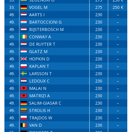
33.
VOGEL M
275
250 €
49.
AARTS I
230
–
49.
BARTOCCIONI G
230
–
49.
BIJSTERBOSCH M
230
–
49.
CONWAY A
230
–
49.
DE RUYTER T
230
–
49.
GLATZ M
230
–
49.
HOPKIN D
230
–
49.
KAPLAN T
230
–
49.
LARSSON T
230
–
49.
LEDOUX C
230
–
49.
MALAI N
230
–
49.
MATRIZI A
230
–
49.
SALIM-GIASAR C
230
–
49.
STROLIS H
230
–
49.
TRAJDOS W
230
–
49.
VAN D
230
–