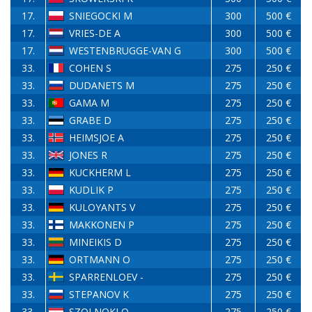
17.
SNIEGOCKI M
300
500 €
17.
VRIES-DE A
300
500 €
17.
WESTENBRUGGE-VAN G
300
500 €
33.
COHEN S
275
250 €
33.
DUDANETS M
275
250 €
33.
GAMA M
275
250 €
33.
GRABE D
275
250 €
33.
HEIMSJOE A
275
250 €
33.
JONES R
275
250 €
33.
KUCKHERM L
275
250 €
33.
KUDLIK P
275
250 €
33.
KULOYANTS V
275
250 €
33.
MAKKONEN P
275
250 €
33.
MINEIKIS D
275
250 €
33.
ORTMANN O
275
250 €
33.
SPARRENLOEV -
275
250 €
33.
STEPANOV K
275
250 €
33.
SZOLNOKI O
275
250 €