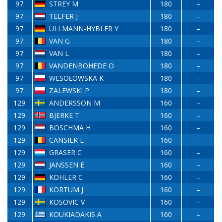
97.
STREY M
180
–
97.
TELFER J
180
–
97.
ULLMANN-HYBLER Y
180
–
97.
VAN G
180
–
97.
VAN L
180
–
97.
VANDENBOHEDE O
180
–
97.
WESOŁOWSKA K
180
–
97.
ZALEWSKI P
180
–
129.
ANDERSSON M
160
–
129.
BJERKE T
160
–
129.
BOSCHMA H
160
–
129.
CANSIER L
160
–
129.
GRASER C
160
–
129.
JANSSEN E
160
–
129.
KOHLER C
160
–
129.
KORTUM J
160
–
129.
KOSOVIC V
160
–
129.
KOUKIADAKIS A
160
–