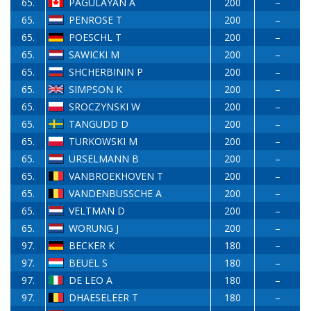
65.
PAGULAYAN A
200
–
65.
PENROSE T
200
–
65.
POESCHL T
200
–
65.
SAWICKI M
200
–
65.
SHCHERBININ P
200
–
65.
SIMPSON K
200
–
65.
SROCZYNSKI W
200
–
65.
TANGUDD D
200
–
65.
TURKOWSKI M
200
–
65.
URSELMANN B
200
–
65.
VANBROEKHOVEN T
200
–
65.
VANDENBUSSCHE A
200
–
65.
VELTMAN D
200
–
65.
WORUNG J
200
–
97.
BECKER K
180
–
97.
BEUEL S
180
–
97.
DE LEO A
180
–
97.
DHAESELEER T
180
–