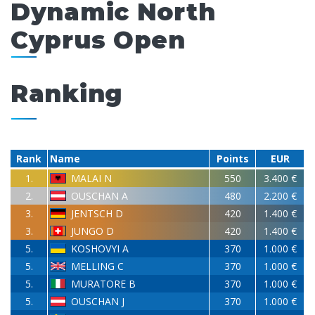
Dynamic North
Cyprus Open
Ranking
Rank
Name
Points
EUR
1.
MALAI N
550
3.400 €
2.
OUSCHAN A
480
2.200 €
3.
JENTSCH D
420
1.400 €
3.
JUNGO D
420
1.400 €
5.
KOSHOVYI A
370
1.000 €
5.
MELLING C
370
1.000 €
5.
MURATORE B
370
1.000 €
5.
OUSCHAN J
370
1.000 €