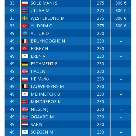
33.
SOLEIMANI S
275
300 €
33.
ULLAH M
275
300 €
33.
WESTERLUND M
275
300 €
33.
YILDRIM O
275
300 €
49.
ALTUR O
230
–
49.
BRUYNOOGHE N
230
–
49.
ERBEY H
230
–
49.
EREN V
230
–
49.
ESCHMENT F
230
–
49.
HAGEN H
230
–
49.
HE Mario
230
–
49.
LAUWEREYNS M
230
–
49.
MEHMETCIK B
230
–
49.
MINDREBOE K
230
–
49.
NILSEN J
230
–
49.
OGAARD M
230
–
49.
SARIS I
230
–
49.
SOZGEN M
230
–