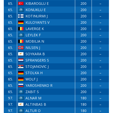
65.
KIBAROGLU E
200
–
65.
KONUKLU E
200
–
65.
KOTINURMI J
200
–
65.
KULOYANTS V
200
–
65.
LAVERGE K
200
–
65.
LEYLEK F
200
–
65.
MOBILIA N
200
–
65.
NILSEN J
200
–
65.
SOYKARA B
200
–
65.
SPRANGERS S
200
–
65.
STOJANOVIC J
200
–
65.
STOLKA H
200
–
65.
WOLF J
200
–
65.
YAROSHENKO R
200
–
65.
ZABIT S
200
–
97.
ALNAR M
180
–
97.
ALTINBAS B
180
–
97.
ALTUR O
180
–