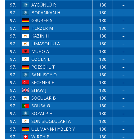
97.
AYGÜNLÜ R
180
–
97.
BORANKAN H
180
–
97.
GRUBER S
180
–
97.
HERZER M
180
–
97.
KAZIN H
180
–
97.
LIMASOLLU A
180
–
97.
MUHO A
180
–
97.
OZGEN E
180
–
97.
POESCHL T
180
–
97.
SANLISOY O
180
–
97.
SECENER E
180
–
97.
SHAW J
180
–
97.
SOGULAR B
180
–
97.
SOUSA G
180
–
97.
SOZALP H
180
–
97.
SUNISIOGLULARI A
180
–
97.
ULLMANN-HYBLER Y
180
–
97.
WIRTH P
180
–