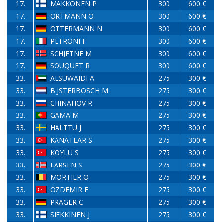
17.
MAKKONEN P
300
600 €
17.
ORTMANN O
300
600 €
17.
OTTERMANN N
300
600 €
17.
PETRONI F
300
600 €
17.
SCHJETNE M
300
600 €
17.
SOUQUET R
300
600 €
33.
ALSUWAIDI A
275
300 €
33.
BIJSTERBOSCH M
275
300 €
33.
CHINAHOV R
275
300 €
33.
GAMA M
275
300 €
33.
HALTTU J
275
300 €
33.
KANATLAR S
275
300 €
33.
KOYLU S
275
300 €
33.
LARSEN S
275
300 €
33.
MORTIER O
275
300 €
33.
ÖZDEMIR F
275
300 €
33.
PRAGER C
275
300 €
33.
SIEKKINEN J
275
300 €