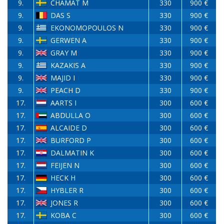
9.
CHAMAT M
330
900 €
9.
DAS S
330
900 €
9.
EKONOMOPOULOS N
330
900 €
9.
GERWEN A
330
900 €
9.
GRAY M
330
900 €
9.
KAZAKIS A
330
900 €
9.
MAJID I
330
900 €
9.
PEACH D
330
900 €
17.
AARTS I
300
600 €
17.
ABDULLA O
300
600 €
17.
ALCAIDE D
300
600 €
17.
BURFORD P
300
600 €
17.
DALMATIN K
300
600 €
17.
FEIJEN N
300
600 €
17.
HECK H
300
600 €
17.
HYBLER R
300
600 €
17.
JONES R
300
600 €
17.
KOBA C
300
600 €