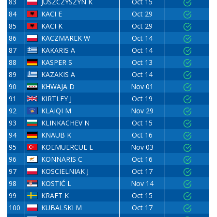
83
JUSZCZYSZYN K
Oct 15
84
KACI E
Oct 29
85
KACI K
Oct 29
86
KACZMAREK W
Oct 14
87
KAKARIS A
Oct 14
88
KASPER S
Oct 13
89
KAZAKIS A
Oct 14
90
KHWAJA D
Nov 01
91
KIRTLEY J
Oct 19
92
KLAIQI M
Nov 29
93
KLINKACHEV N
Oct 15
94
KNAUB K
Oct 16
95
KOEMUERCUE L
Nov 03
96
KONNARIS C
Oct 16
97
KOSCIELNIAK J
Oct 17
98
KOSTIĆ L
Nov 14
99
KRAFT K
Oct 15
100
KUBALSKI M
Oct 17