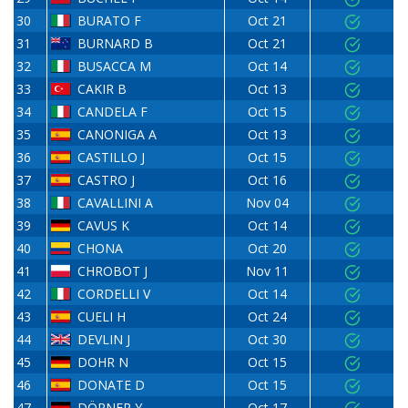
30
BURATO F
Oct 21
31
BURNARD B
Oct 21
32
BUSACCA M
Oct 14
33
CAKIR B
Oct 13
34
CANDELA F
Oct 15
35
CANONIGA A
Oct 13
36
CASTILLO J
Oct 15
37
CASTRO J
Oct 16
38
CAVALLINI A
Nov 04
39
CAVUS K
Oct 14
40
CHONA
Oct 20
41
CHROBOT J
Nov 11
42
CORDELLI V
Oct 14
43
CUELI H
Oct 24
44
DEVLIN J
Oct 30
45
DOHR N
Oct 15
46
DONATE D
Oct 15
47
DÖRNER Y
Oct 17