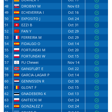
48
DROBNY M
Nov 03
49
ECHEVERRIA I
Oct 16
50
EXPOSITO J
Oct 24
51
EZZI B
Oct 31
52
FAN Y
Oct 29
53
FERREIRA M
Oct 29
54
FIDALGO O
Oct 14
55
FORTUNSKI M
Oct 20
56
FORTUNSKI W
Oct 15
57
FU Chewei
Nov 14
58
GANGFLØT E
Oct 22
59
GARCIA-LAGAR P
Oct 14
60
GENNISSEN R
Oct 30
61
GLONT F
Oct 15
62
GNADEBERG K
Oct 13
63
GNITECKI M
Oct 24
64
GONZALEZ F
Oct 24