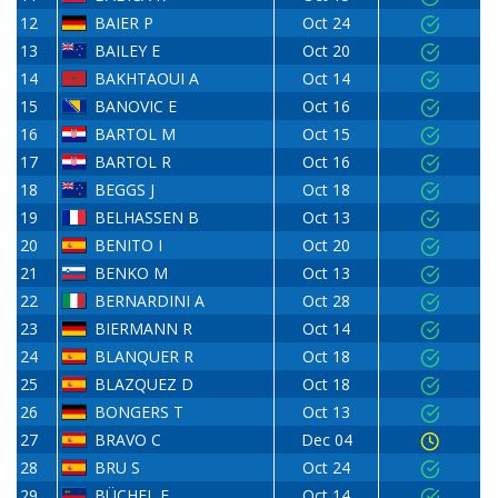
12
BAIER P
Oct 24
13
BAILEY E
Oct 20
14
BAKHTAOUI A
Oct 14
15
BANOVIC E
Oct 16
16
BARTOL M
Oct 15
17
BARTOL R
Oct 16
18
BEGGS J
Oct 18
19
BELHASSEN B
Oct 13
20
BENITO I
Oct 20
21
BENKO M
Oct 13
22
BERNARDINI A
Oct 28
23
BIERMANN R
Oct 14
24
BLANQUER R
Oct 18
25
BLAZQUEZ D
Oct 18
26
BONGERS T
Oct 13
27
BRAVO C
Dec 04
28
BRU S
Oct 24
29
BÜCHEL F
Oct 14