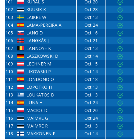
101
KURAL S
Oct 20
102
KUUSIK K
Oct 28
103
LAIKRE W
Oct 13
104
LAMA-PEREIRA A
Oct 24
105
LANG D
Oct 16
106
LANGKÅS J
Oct 21
107
LANNOYE K
Oct 13
108
LASZKOWSKI D
Oct 14
109
LECHNER M
Oct 15
110
LIKOWSKI P
Oct 14
111
LONDOÑO O
Oct 18
112
LOPOTKO H
Oct 13
113
LOUKATOS D
Oct 13
114
LUNA H
Oct 24
115
MACIOŁ D
Oct 20
116
MAIMRE G
Oct 24
117
MAIMRE R
Oct 13
118
MAKKONEN P
Oct 14