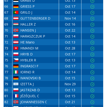
65
GRABE D
Oct 13
66
GRIESS P
Oct 17
67
GRILO J
Oct 14
68
GUTTENBERGER D
Nov 14
69
HALLER Z
Oct 16
70
HANSEN J
Oct 22
71
HARASZCZUK P
Oct 14
72
HE Mario
Oct 13
73
HMANDI M
Oct 28
74
HRYB D
Oct 17
75
HYBLER R
Oct 13
76
INGRASCI F
Oct 17
77
IORNO R
Oct 14
78
IVANOVSKI B
Oct 15
79
IZETTA J
Nov 29
80
JASTRZAB D
Oct 13
81
JÉZÉQUEL C
Oct 15
82
JOHANNESSEN C
Oct 21