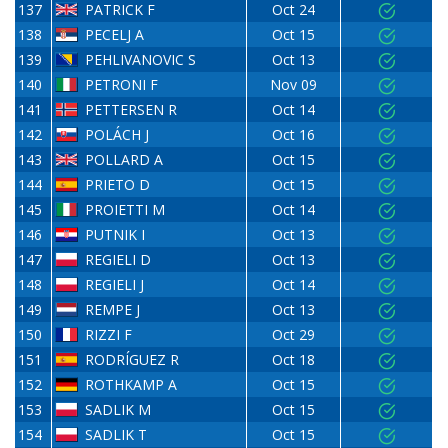
137
PATRICK F
Oct 24
138
PECELJ A
Oct 15
139
PEHLIVANOVIC S
Oct 13
140
PETRONI F
Nov 09
141
PETTERSEN R
Oct 14
142
POLÁCH J
Oct 16
143
POLLARD A
Oct 15
144
PRIETO D
Oct 15
145
PROIETTI M
Oct 14
146
PUTNIK I
Oct 13
147
REGIELI D
Oct 13
148
REGIELI J
Oct 14
149
REMPE J
Oct 13
150
RIZZI F
Oct 29
151
RODRÍGUEZ R
Oct 18
152
ROTHKAMP A
Oct 15
153
SADLIK M
Oct 15
154
SADLIK T
Oct 15