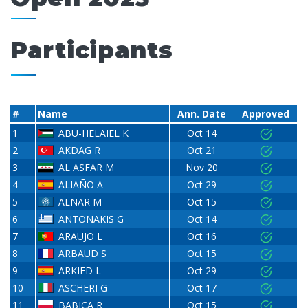
Participants
#
Name
Ann. Date
Approved
1
ABU-HELAIEL K
Oct 14
2
AKDAG R
Oct 21
3
AL ASFAR M
Nov 20
4
ALIAÑO A
Oct 29
5
ALNAR M
Oct 15
6
ANTONAKIS G
Oct 14
7
ARAUJO L
Oct 16
8
ARBAUD S
Oct 15
9
ARKIED L
Oct 29
10
ASCHERI G
Oct 17
11
BABICA R
Oct 15