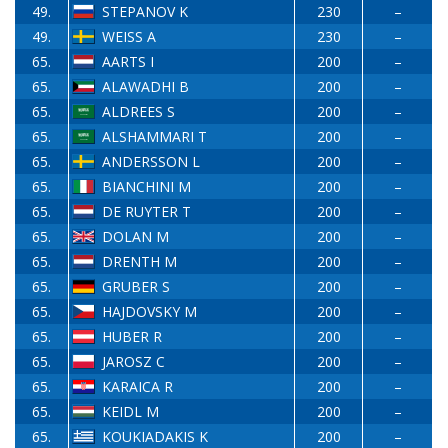
49.
STEPANOV K
230
–
49.
WEISS A
230
–
65.
AARTS I
200
–
65.
ALAWADHI B
200
–
65.
ALDREES S
200
–
65.
ALSHAMMARI T
200
–
65.
ANDERSSON L
200
–
65.
BIANCHINI M
200
–
65.
DE RUYTER T
200
–
65.
DOLAN M
200
–
65.
DRENTH M
200
–
65.
GRUBER S
200
–
65.
HAJDOVSKY M
200
–
65.
HUBER R
200
–
65.
JAROSZ C
200
–
65.
KARAICA R
200
–
65.
KEIDL M
200
–
65.
KOUKIADAKIS K
200
–