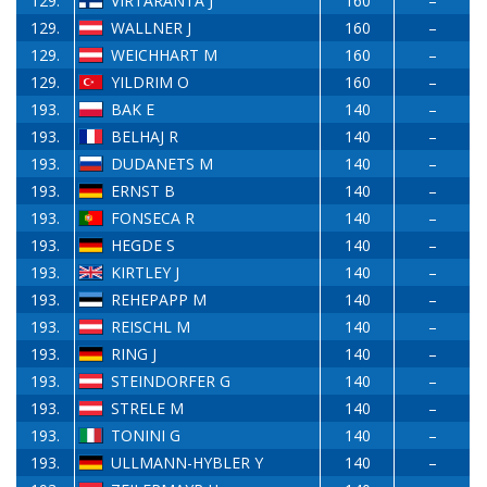
129.
VIRTARANTA J
160
–
129.
WALLNER J
160
–
129.
WEICHHART M
160
–
129.
YILDRIM O
160
–
193.
BAK E
140
–
193.
BELHAJ R
140
–
193.
DUDANETS M
140
–
193.
ERNST B
140
–
193.
FONSECA R
140
–
193.
HEGDE S
140
–
193.
KIRTLEY J
140
–
193.
REHEPAPP M
140
–
193.
REISCHL M
140
–
193.
RING J
140
–
193.
STEINDORFER G
140
–
193.
STRELE M
140
–
193.
TONINI G
140
–
193.
ULLMANN-HYBLER Y
140
–