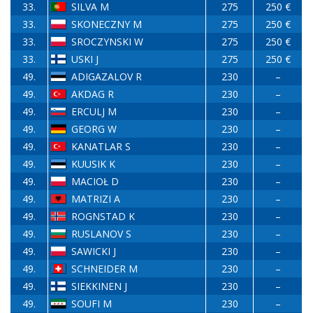
33.
SILVA M
275
250 €
33.
SKONECZNY M
275
250 €
33.
SROCZYNSKI W
275
250 €
33.
USKI J
275
250 €
49.
ADIGAZALOV R
230
–
49.
AKDAG R
230
–
49.
ERCULJ M
230
–
49.
GEORG W
230
–
49.
KANATLAR S
230
–
49.
KUUSIK K
230
–
49.
MACIOŁ D
230
–
49.
MATRIZI A
230
–
49.
ROGNSTAD K
230
–
49.
RUSLANOV S
230
–
49.
SAWICKI J
230
–
49.
SCHNEIDER M
230
–
49.
SIEKKINEN J
230
–
49.
SOUFI M
230
–