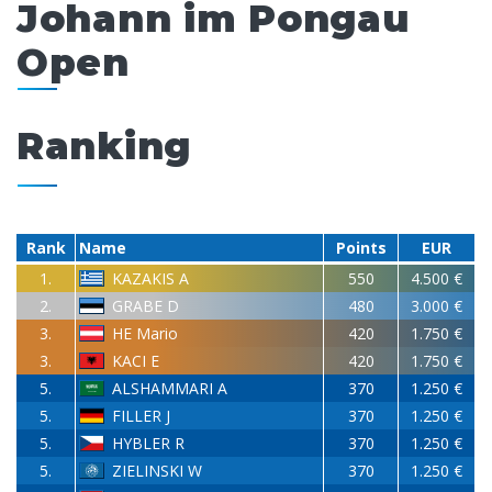
Johann im Pongau
Open
Ranking
Rank
Name
Points
EUR
1.
KAZAKIS A
550
4.500 €
2.
GRABE D
480
3.000 €
3.
HE Mario
420
1.750 €
3.
KACI E
420
1.750 €
5.
ALSHAMMARI A
370
1.250 €
5.
FILLER J
370
1.250 €
5.
HYBLER R
370
1.250 €
5.
ZIELINSKI W
370
1.250 €