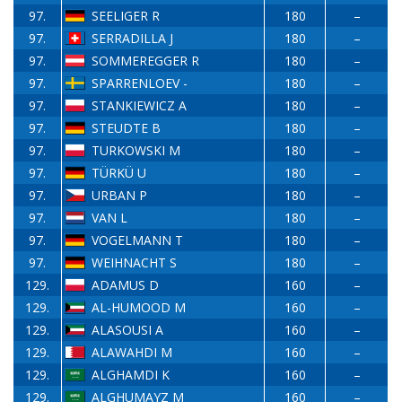
97.
SEELIGER R
180
–
97.
SERRADILLA J
180
–
97.
SOMMEREGGER R
180
–
97.
SPARRENLOEV -
180
–
97.
STANKIEWICZ A
180
–
97.
STEUDTE B
180
–
97.
TURKOWSKI M
180
–
97.
TÜRKÜ U
180
–
97.
URBAN P
180
–
97.
VAN L
180
–
97.
VOGELMANN T
180
–
97.
WEIHNACHT S
180
–
129.
ADAMUS D
160
–
129.
AL-HUMOOD M
160
–
129.
ALASOUSI A
160
–
129.
ALAWAHDI M
160
–
129.
ALGHAMDI K
160
–
129.
ALGHUMAYZ M
160
–