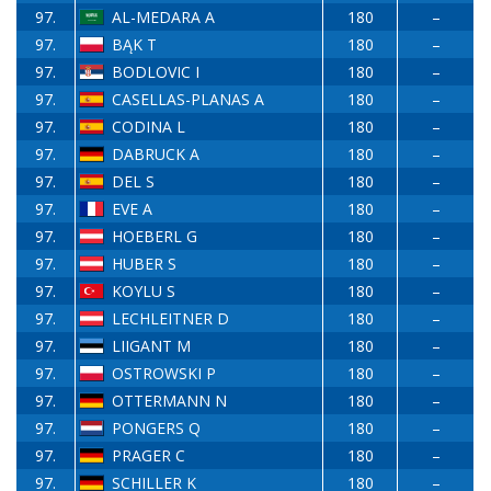
97.
AL-MEDARA A
180
–
97.
BĄK T
180
–
97.
BODLOVIC I
180
–
97.
CASELLAS-PLANAS A
180
–
97.
CODINA L
180
–
97.
DABRUCK A
180
–
97.
DEL S
180
–
97.
EVE A
180
–
97.
HOEBERL G
180
–
97.
HUBER S
180
–
97.
KOYLU S
180
–
97.
LECHLEITNER D
180
–
97.
LIIGANT M
180
–
97.
OSTROWSKI P
180
–
97.
OTTERMANN N
180
–
97.
PONGERS Q
180
–
97.
PRAGER C
180
–
97.
SCHILLER K
180
–