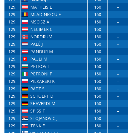
129.
MATHEIS E
160
–
129.
MLADINESCU E
160
–
129.
MSCISZ A
160
–
129.
NECIMER C
160
–
129.
NORDRUM J
160
–
129.
PALÉ J
160
–
129.
PANDUR M
160
–
129.
PAULI M
160
–
129.
PETKOV T
160
–
129.
PETRONI F
160
–
129.
PIEKARSKI K
160
–
129.
RATZ S
160
–
129.
SCHOEPF D
160
–
129.
SHAVERDI M
160
–
129.
SPISS T
160
–
129.
STOJANOVIC J
160
–
129.
TENK E
160
–